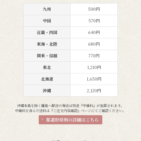
九州
500円
中国
570円
近畿・四国
640円
東海・北陸
680円
関東・信越
770円
東北
1,210円
北海道
1,650円
沖縄
2,120円
沖縄本島を除く離島へ配送の場合は別途『中継料』が加算されます。
中継料を含んだ送料は『ご注文内容確認』ページにてご確認ください。
都道府県別の詳細はこちら