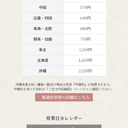
中国
570円
近畿・四国
640円
東海・北陸
680円
関東・信越
770円
東北
1,210円
北海道
1,650円
沖縄
2,120円
沖縄本島を除く離島へ配送の場合は別途『中継料』が加算されます。
中継料を含んだ送料は『ご注文内容確認』ページにてご確認ください。
都道府県別の詳細はこちら
営業日カレンダー