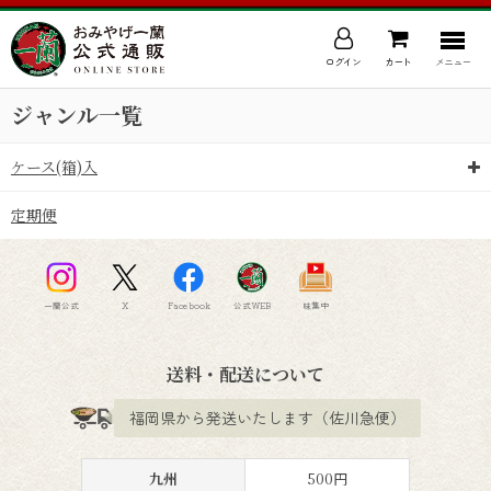
ログイン
カート
メニュー
ジャンル一覧
ケース(箱)入
定期便
一蘭公式
X
Facebook
公式WEB
味集中
送料・配送について
福岡県から発送いたします（佐川急便）
九州
500円