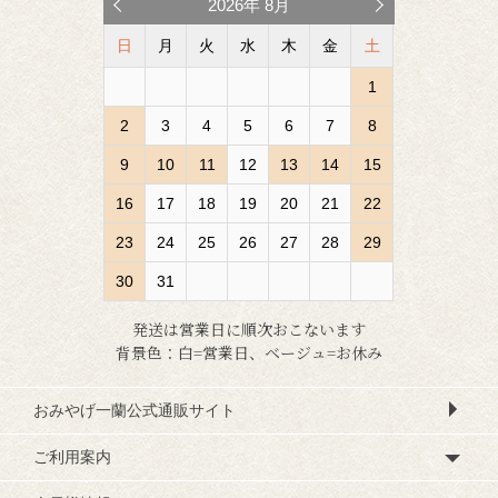
2026
年
8月
日
月
火
水
木
金
土
1
2
3
4
5
6
7
8
9
10
11
12
13
14
15
16
17
18
19
20
21
22
23
24
25
26
27
28
29
30
31
発送は営業日に順次おこないます
背景色：白=営業日、ベージュ=お休み
おみやげ一蘭公式通販サイト
ご利用案内