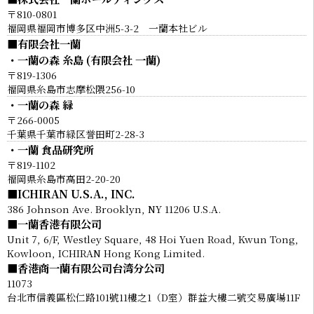
〒810-0801
福岡県福岡市博多区中洲5-3-2 一蘭本社ビル
■有限会社一蘭
・一蘭の森 糸島 (有限会社 一蘭)
〒819-1306
福岡県糸島市志摩松隈256-10
・一蘭の森 緑
〒266-0005
千葉県千葉市緑区誉田町2-28-3
・一蘭 食品研究所
〒819-1102
福岡県糸島市高田2-20-20
■ICHIRAN U.S.A., INC.
386 Johnson Ave. Brooklyn, NY 11206 U.S.A.
■一蘭香港有限公司
Unit 7, 6/F, Westley Square, 48 Hoi Yuen Road, Kwun Tong,
Kowloon, ICHIRAN Hong Kong Limited.
■香港商一蘭有限公司台湾分公司
11073
台北市信義區松仁路101號11樓之1（D室）群益大樓二號交易廣場11F