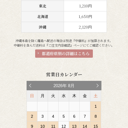
東北
1,210円
北海道
1,650円
沖縄
2,120円
沖縄本島を除く離島へ配送の場合は別途『中継料』が加算されます。
中継料を含んだ送料は『ご注文内容確認』ページにてご確認ください。
都道府県別の詳細はこちら
営業日カレンダー
2026
年
8月
日
月
火
水
木
金
土
1
2
3
4
5
6
7
8
9
10
11
12
13
14
15