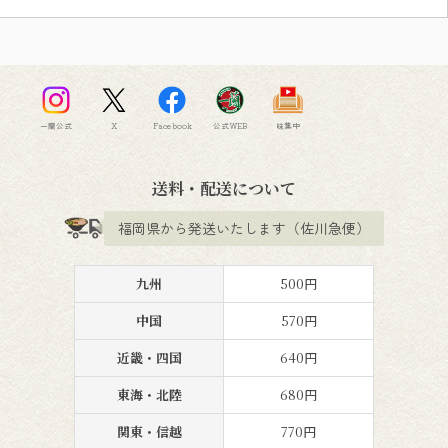
一蘭公式
X
Facebook
公式WEB
味集中
送料・配送について
福岡県から発送いたします（佐川急便）
九州
500円
中国
570円
近畿・四国
640円
東海・北陸
680円
関東・信越
770円