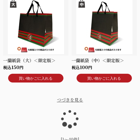
一蘭紙袋（大）＜限定版＞
一蘭紙袋（中）＜限定版＞
150
100
税込
円
税込
円
買い物かごに入れる
買い物かごに入れる
つづきを見る
読
[1～40件]