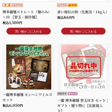
博多細麺ストレート（麺のみ）
赤い秘伝の粉（化粧缶・14g入）
×10 【替玉・創作麺】
860
税込
円
1,500
税込
円
買い物かごに入れる
買い物かごに入れる
一蘭博多細麺 モンハンワイルズ
セット
一蘭 博多細麺 替玉付き セット |
6,050
税込
円
ギフト・贈り物に【化粧箱入
り】