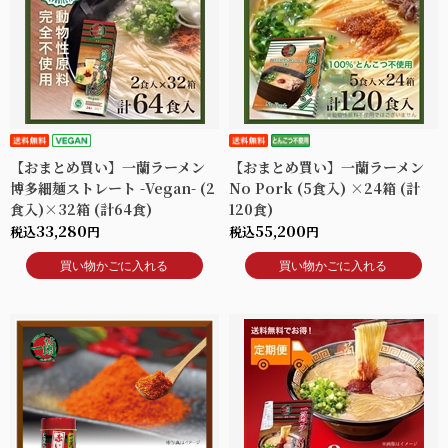
【おまとめ買い】一蘭ラーメン
【おまとめ買い】一蘭ラーメン
博多細麺ストレート -Vegan- (2
No Pork (5食入) ×24箱 (計
食入)×32箱 (計64食)
120食)
33,280
55,200
税込
円
税込
円
買い物かごに入れる
買い物かごに入れる