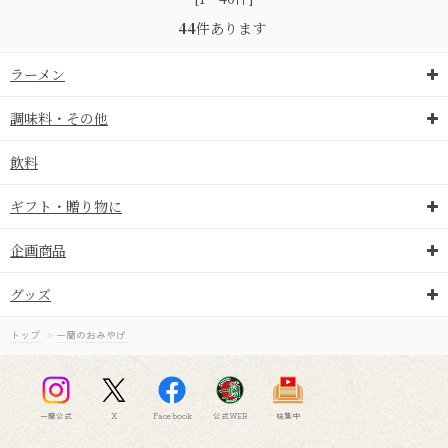
み
44
件あります
込
ラーメン
調味料・その他
飲料
み
ギフト・贈り物に
企画商品
中
グッズ
トップ
>
一蘭のおみやげ
一蘭公式
X
Facebook
公式WEB
味集中