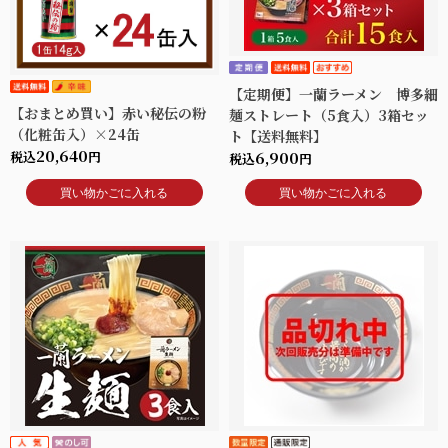
【定期便】一蘭ラーメン 博多細
【おまとめ買い】赤い秘伝の粉
麺ストレート（5食入）3箱セッ
（化粧缶入）×24缶
ト【送料無料】
20,640
税込
円
6,900
税込
円
買い物かごに入れる
買い物かごに入れる