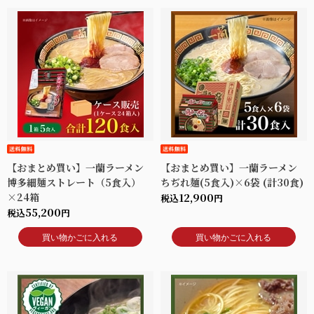
【おまとめ買い】一蘭ラーメン
【おまとめ買い】一蘭ラーメン
博多細麺ストレート（5食入）
ちぢれ麺(5食入)×6袋 (計30食)
×24箱
12,900
税込
円
55,200
税込
円
買い物かごに入れる
買い物かごに入れる