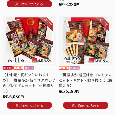
買い物かごに入れる
3,280
税込
円
【お中元・夏ギフトにおすす
一蘭 福多か 替玉付き プレミアム
め】一蘭 福多か 旨辛コク増し付
セット - ギフト・贈り物に【化粧
き プレミアムセット（化粧箱入
箱入り】
り）
6,180
税込
円
6,080
税込
円
買い物かごに入れる
買い物かごに入れる