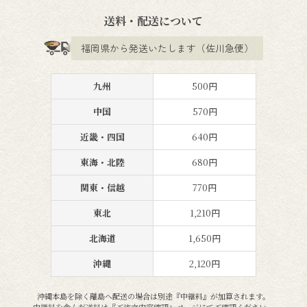
送料・配送について
福岡県から発送いたします（佐川急便）
九州
500円
中国
570円
近畿・四国
640円
東海・北陸
680円
関東・信越
770円
東北
1,210円
北海道
1,650円
沖縄
2,120円
沖縄本島を除く離島へ配送の場合は別途『中継料』が加算されます。
中継料を含んだ送料は『ご注文内容確認』ページにてご確認ください。