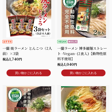
一蘭 焼ラーメン とんこつ（2人
一蘭ラーメン 博多細麺ストレー
前）×3袋
ト -Vegan- (2食入)【動物性原
1,740
料不使用】
税込
円
1,040
税込
円
買い物かごに入れる
買い物かごに入れる