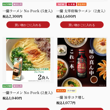
一蘭ラーメン No Pork (5食入)
一蘭 太宰府梅ラーメン（2食入）
2,300
1,600
税込
円
税込
円
買い物かごに入れる
買い物かごに入れる
一蘭ラーメン No Pork (2食入)
一蘭 旨辛コク増し
1,040
税込
円
1,077
税込
円