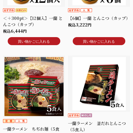
＜＋300pt＞【12個入】一蘭 と
【6個】一蘭 とんこつ（カップ）
んこつ（カップ）
3,222
税込
円
6,444
税込
円
買い物かごに入れる
買い物かごに入れる
一蘭ラーメン 釜だれとんこつ
一蘭ラーメン ちぢれ麺（5食
（5食入）