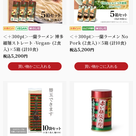
＜＋300pt＞一蘭ラーメン 博多
＜＋300pt＞一蘭ラーメン No
細麺ストレート -Vegan- (2食
Pork (2食入)×5箱 (計10食)
入)×5箱 (計10食)
5,200
税込
円
5,200
税込
円
買い物かごに入れる
買い物かごに入れる