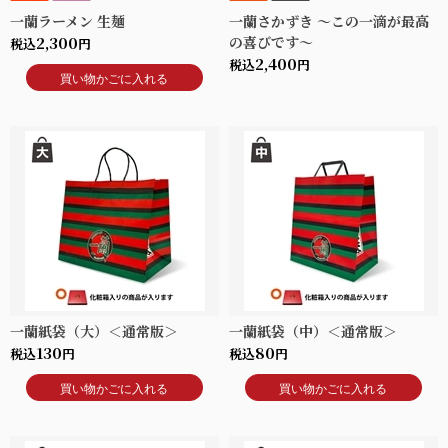
一蘭ラーメン 生麺
一蘭さかずき ～この一滴が最高
2,300
の喜びです～
税込
円
2,400
税込
円
買い物かごに入れる
一蘭紙袋（大）＜通常版＞
一蘭紙袋（中）＜通常版＞
130
80
税込
円
税込
円
買い物かごに入れる
買い物かごに入れる