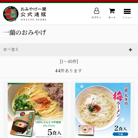
ログイン
カート
メニュー
一蘭のおみやげ
並べ替え
[1～40件]
44
件あります