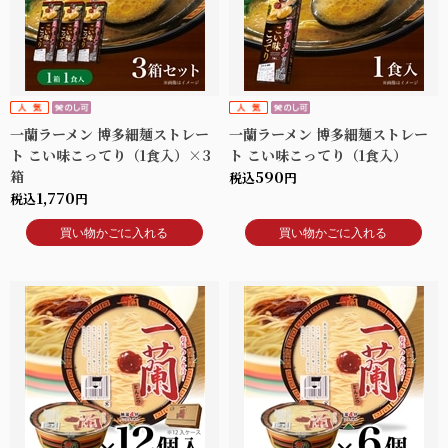
一蘭ラーメン 博多細麺ストレー
一蘭ラーメン 博多細麺ストレー
ト こい味こってり（1食入）×3
ト こい味こってり（1食入）
箱
590
税込
円
1,770
税込
円
買い物かごに入れる
買い物かごに入れる