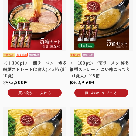
＜＋300pt＞一蘭ラーメン 博多
＜＋100pt＞一蘭ラーメン 博多
細麺ストレート(2食入)×5箱 (計
細麺ストレート こい味こってり
10食)
（1食入）×5箱
5,200
2,950
税込
円
税込
円
買い物かごに入れる
買い物かごに入れる