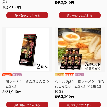
入）
2,300
税込
円
2,150
税込
円
買い物かごに入れる
買い物かごに入れる
一蘭ラーメン 釜だれとんこつ
＜＋300pt＞一蘭ラーメン 釜だ
（2食入）
れとんこつ（2食入）×5箱 (計
1,040
10食)
税込
円
5,200
税込
円
買い物かごに入れる
買い物かごに入れる