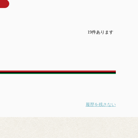
19
件あります
履歴を残さない