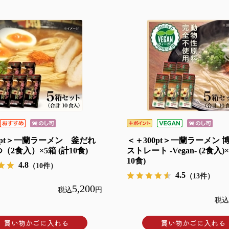
0pt＞一蘭ラーメン 釜だれ
＜＋300pt＞一蘭ラーメン 
（2食入）×5箱 (計10食)
ストレート -Vegan- (2食入)×
10食)
4.8
（10件）
4.5
（13件）
5,200
税込
円
税込
買い物かごに入れる
買い物かごに入れる