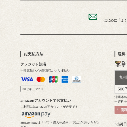
はじめに
「よ
お支払方法
送料
クレジット決済
一括支払い／分割支払い／リボ払い
九
500
3dセキュア2.0
沖縄本
amazonアカウントでお支払い
中継料
ご利用にはamazonアカウントが必要です
都
amazon payは「ギフト購入手続き」ではご利用いただけ
○出荷
ません