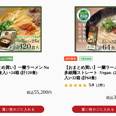
め買い】一蘭ラーメン No
【おまとめ買い】一蘭ラーメ
5食入) ×24箱 (計120食)
多細麺ストレート -Vegan- (
入)×32箱 (計64食)
5.0
（2件）
55,200
税込
円
3
税込
買い物かごに入れる
買い物かごに入れる