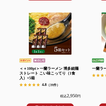
＜＋100pt＞一蘭ラーメン 博多細麺
一蘭ラーメ
ストレート こい味こってり（1食
入）×5箱
4.8
（39件）
2,950
税込
円