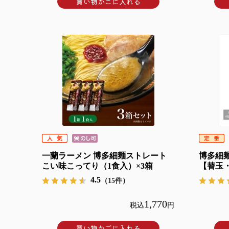
買い物かごに入れる
一蘭ラーメン 博多細麺ストレート
博多細麺
こい味こってり（1食入）×3箱
【替玉
4.5
（15件）
1,770
税込
円
買い物かごに入れる