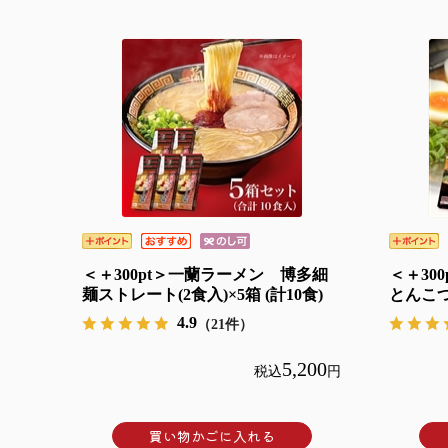
＜＋300pt＞一蘭ラーメン 博多細
＜＋30
麺ストレート(2食入)×5箱 (計10食)
とんこつ
4.9
（21件）
5,200
税込
円
買い物かごに入れる