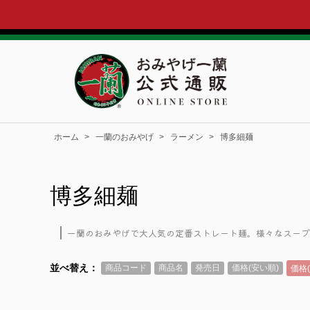
ホーム
>
一蘭のおみやげ
>
ラーメン
>
博多細麺
博多細麺
一蘭のおみやげで大人気の定番ストレート麺。様々なスープ
並べ替え：
商品コード
商品名
発売日
価格(安い順)
価格