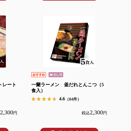
トレート
一蘭ラーメン 釜だれとんこつ（5
食入）
4.6
（84件）
2,300
2,300
円
税込
円