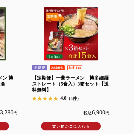
ン 博
【定期便】一蘭ラーメン 博多細麺
2食
ストレート（5食入）3箱セット【送
料無料】
4.8
（5件）
3,280
6,900
円
税込
円
買い物かごに入れる