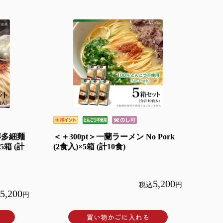
博多細麺
＜＋300pt＞一蘭ラーメン No Pork
5箱 (計
(2食入)×5箱 (計10食)
5,200
税込
円
5,200
円
買い物かごに入れる