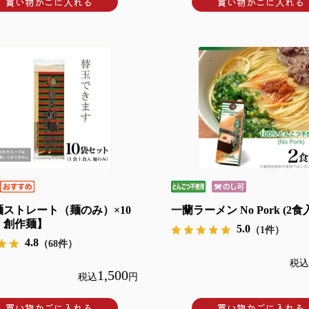
買い物かごに入れる
買い物かごに入れる
ストレート（麺のみ）×10
一蘭ラーメン No Pork (2食
・創作麺】
5.0
（1件）
4.8
（68件）
税込
1,500
税込
円
買い物かごに入れる
買い物かごに入れる