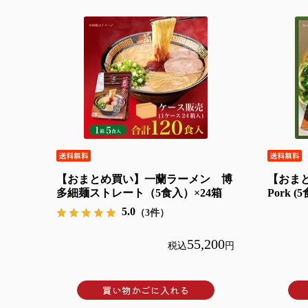
【おまとめ買い】一蘭ラーメン 博
【おまと
多細麺ストレート（5食入）×24箱
Pork (
5.0
（3件）
55,200
税込
円
買い物かごに入れる