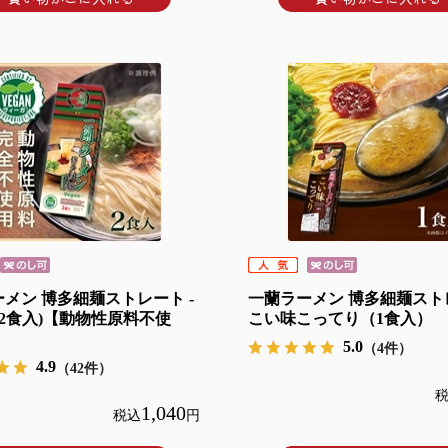
メン 博多細麺ストレート -
一蘭ラーメン 博多細麺スト
- (2食入)【動物性原料不使
こい味こってり（1食入）
5.0
（4件）
4.9
（42件）
1,040
税込
円