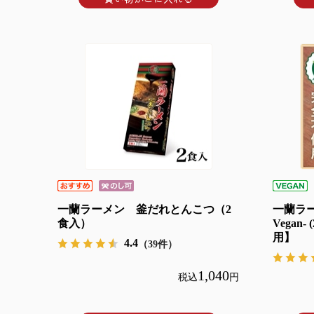
一蘭ラーメン 釜だれとんこつ（2
一蘭ラー
食入）
Vegan
用】
4.4
（39件）
1,040
税込
円