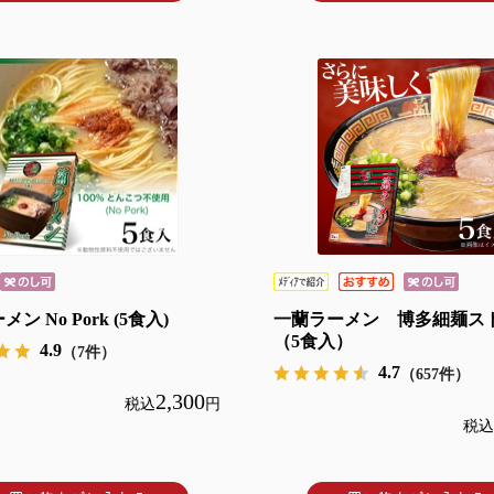
ン No Pork (5食入)
一蘭ラーメン 博多細麺ス
（5食入）
4.9
（7件）
4.7
（657件）
2,300
税込
円
税込