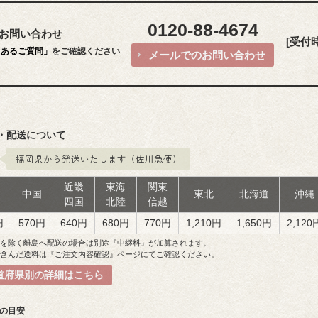
0120-88-4674
お問い合わせ
[受付時間
くあるご質問」
をご確認ください
メールでのお問い合わせ
・配送について
福岡県から発送いたします（佐川急便）
近畿
東海
関東
州
中国
東北
北海道
沖縄
四国
北陸
信越
円
570円
640円
680円
770円
1,210円
1,650円
2,120
島を除く離島へ配送の場合は別途『中継料』が加算されます。
を含んだ送料は『ご注文内容確認』ページにてご確認ください。
道府県別の詳細はこちら
日の目安