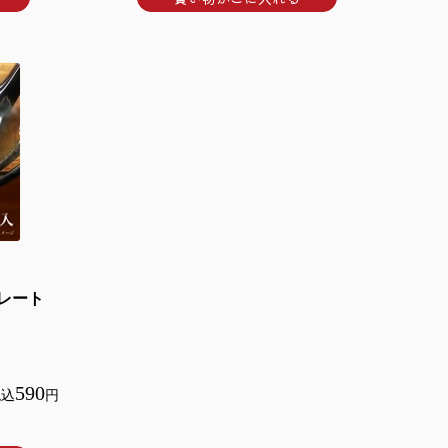
レート
590
税込
円