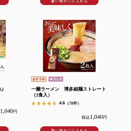
買い物かごに入れる
入)
一蘭ラーメン 博多細麺ストレート
（2食入）
4.6
（78件）
1,040
円
1,040
税込
円
買い物かごに入れる