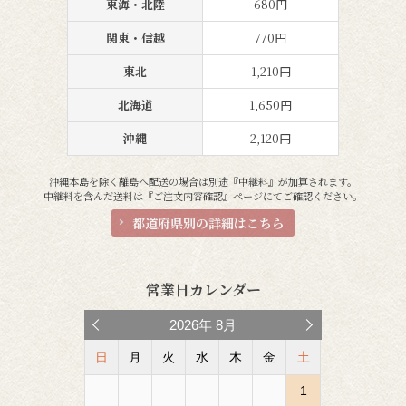
東海・北陸
680円
関東・信越
770円
東北
1,210円
北海道
1,650円
沖縄
2,120円
沖縄本島を除く離島へ配送の場合は別途『中継料』が加算されます。
中継料を含んだ送料は『ご注文内容確認』ページにてご確認ください。
都道府県別の詳細はこちら
営業日カレンダー
2026
年
8月
日
月
火
水
木
金
土
1