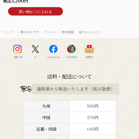
5,200
税込
円
買い物かごに入れる
トップ
>
一蘭のおみやげ
>
ラーメン
>
博多細麺
>
釜だれとんこつ
一蘭公式
X
Facebook
公式WEB
味集中
送料・配送について
福岡県から発送いたします（佐川急便）
九州
500円
中国
570円
近畿・四国
640円