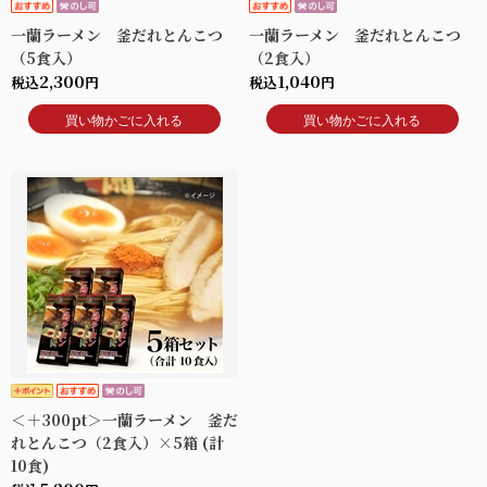
一蘭ラーメン 釜だれとんこつ
一蘭ラーメン 釜だれとんこつ
（5食入）
（2食入）
2,300
1,040
税込
円
税込
円
買い物かごに入れる
買い物かごに入れる
＜＋300pt＞一蘭ラーメン 釜だ
れとんこつ（2食入）×5箱 (計
10食)