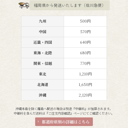
福岡県から発送いたします（佐川急便）
九州
500円
中国
570円
近畿・四国
640円
東海・北陸
680円
関東・信越
770円
東北
1,210円
北海道
1,650円
沖縄
2,120円
沖縄本島を除く離島へ配送の場合は別途『中継料』が加算されます。
中継料を含んだ送料は『ご注文内容確認』ページにてご確認ください。
都道府県別の詳細はこちら