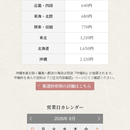
近畿・四国
640円
東海・北陸
680円
関東・信越
770円
東北
1,210円
北海道
1,650円
沖縄
2,120円
沖縄本島を除く離島へ配送の場合は別途『中継料』が加算されます。
中継料を含んだ送料は『ご注文内容確認』ページにてご確認ください。
都道府県別の詳細はこちら
営業日カレンダー
2026
年
8月
日
月
火
水
木
金
土