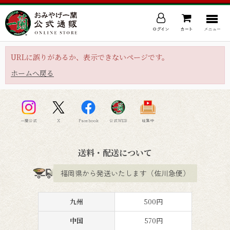
ログイン
カート
メニュー
URLに誤りがあるか、表示できないページです。
ホームへ戻る
一蘭公式
X
Facebook
公式WEB
味集中
送料・配送について
福岡県から発送いたします（佐川急便）
九州
500円
中国
570円