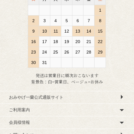
1
2
3
4
5
6
7
8
9
10
11
12
13
14
15
16
17
18
19
20
21
22
23
24
25
26
27
28
29
30
31
発送は営業日に順次おこないます
背景色：白=営業日、ベージュ=お休み
おみやげ一蘭公式通販サイト
ご利用案内
会員様情報