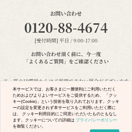
お問い合わせ
0120-88-4674
[受付時間] 平日 / 9:00-17:00
お問い合わせ頂く前に、今一度
「よくあるご質問」
をご確認ください
※一部のIP電話からはご利用できない場合がございます
本サービスでは、お客さまに一層便利にご利用いただく
ためおよびよりよいサービスをご提供するため、 「クッ
メールでのお問い合わせ
キー(Cookie)」という技術を取り入れております。クッキ
ーの設定を変更されず本サービスをご利用いただく際に
は、 クッキー利用目的にご同意いただいたものともなし
ます。クッキーについての詳細は
プライバシーポリシー
株式会社一蘭
を御覧ください。
〒810-0801 福岡県福岡市博多区中洲5-3-2一蘭本社ビル
Tel : 092-282-1111 (代表)