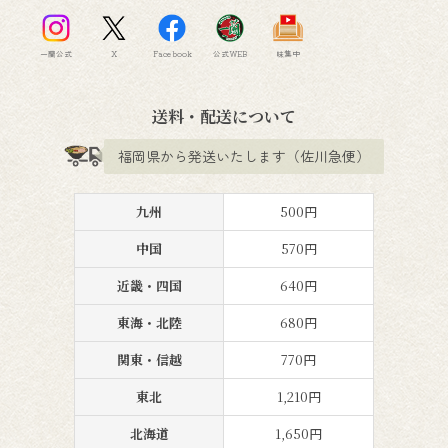
一蘭公式
X
Facebook
公式WEB
味集中
送料・配送について
福岡県から発送いたします（佐川急便）
九州
500円
中国
570円
近畿・四国
640円
東海・北陸
680円
関東・信越
770円
東北
1,210円
北海道
1,650円