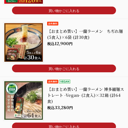
買い物かごに入れる
【おまとめ買い】一蘭ラーメン ちぢれ麺
(5食入)×6袋 (計30食)
12,900
税込
円
買い物かごに入れる
【おまとめ買い】一蘭ラーメン 博多細麺ス
トレート -Vegan- (2食入)×32箱 (計64
食)
33,280
税込
円
買い物かごに入れる