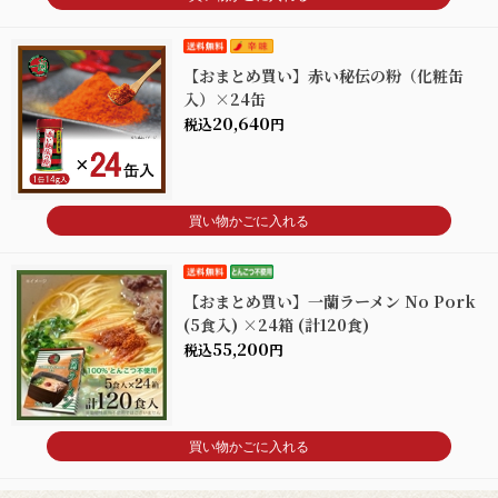
【おまとめ買い】赤い秘伝の粉（化粧缶
入）×24缶
20,640
税込
円
買い物かごに入れる
【おまとめ買い】一蘭ラーメン No Pork
(5食入) ×24箱 (計120食)
55,200
税込
円
買い物かごに入れる