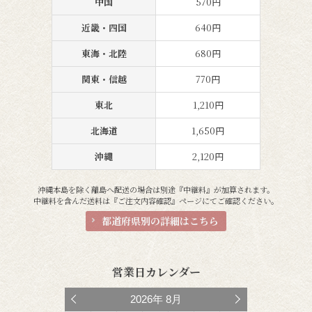
中国
570円
近畿・四国
640円
東海・北陸
680円
関東・信越
770円
東北
1,210円
北海道
1,650円
沖縄
2,120円
沖縄本島を除く離島へ配送の場合は別途『中継料』が加算されます。
中継料を含んだ送料は『ご注文内容確認』ページにてご確認ください。
都道府県別の詳細はこちら
営業日カレンダー
2026
年
8月