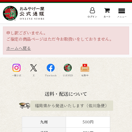
ログイン
カート
メニュー
申し訳ございません。
ご指定の商品ページはただ今お取扱いをしておりません。
ホームへ戻る
一蘭公式
X
Facebook
公式WEB
味集中
送料・配送について
福岡県から発送いたします（佐川急便）
九州
500円