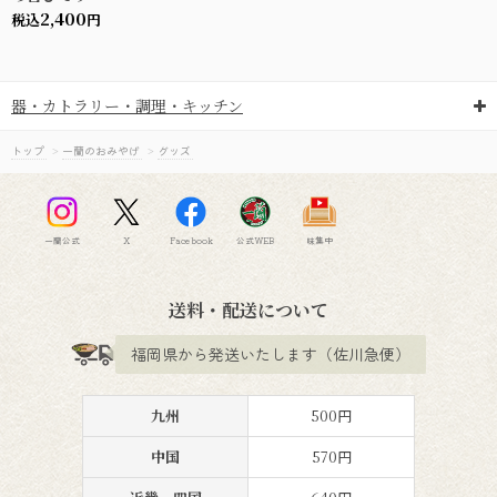
2,400
税込
円
器・カトラリー・調理・キッチン
トップ
>
一蘭のおみやげ
>
グッズ
一蘭公式
X
Facebook
公式WEB
味集中
送料・配送について
福岡県から発送いたします（佐川急便）
九州
500円
中国
570円