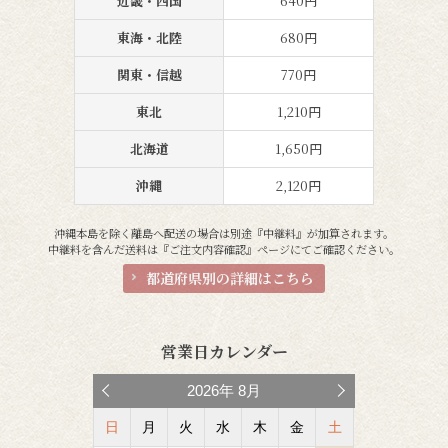
近畿・四国
640円
東海・北陸
680円
関東・信越
770円
東北
1,210円
北海道
1,650円
沖縄
2,120円
沖縄本島を除く離島へ配送の場合は別途『中継料』が加算されます。
中継料を含んだ送料は『ご注文内容確認』ページにてご確認ください。
都道府県別の詳細はこちら
営業日カレンダー
2026
年
8月
日
月
火
水
木
金
土