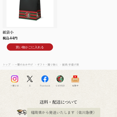
紙袋小
44
税込
円
買い物かごに入れる
トップ
>
一蘭のおみやげ
>
ギフト・贈り物に
>
紙袋/手提げ袋
一蘭公式
X
Facebook
公式WEB
味集中
送料・配送について
福岡県から発送いたします（佐川急便）