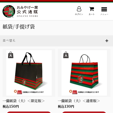
ログイン
カート
メニュー
紙袋/手提げ袋
並べ替え
一蘭紙袋（大）＜限定版＞
一蘭紙袋（大）＜通常版＞
150
130
税込
円
税込
円