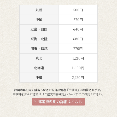
九州
500円
中国
570円
近畿・四国
640円
東海・北陸
680円
関東・信越
770円
東北
1,210円
北海道
1,650円
沖縄
2,120円
沖縄本島を除く離島へ配送の場合は別途『中継料』が加算されます。
中継料を含んだ送料は『ご注文内容確認』ページにてご確認ください。
都道府県別の詳細はこちら