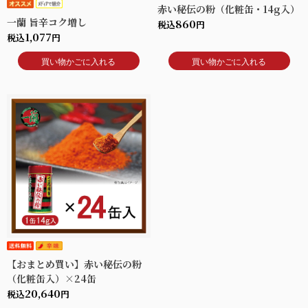
赤い秘伝の粉（化粧缶・14g入）
一蘭 旨辛コク増し
860
税込
円
1,077
税込
円
買い物かごに入れる
買い物かごに入れる
【おまとめ買い】赤い秘伝の粉
（化粧缶入）×24缶
20,640
税込
円