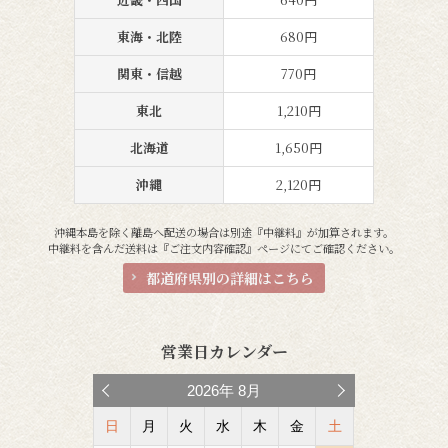
東海・北陸
680円
関東・信越
770円
東北
1,210円
北海道
1,650円
沖縄
2,120円
沖縄本島を除く離島へ配送の場合は別途『中継料』が加算されます。
中継料を含んだ送料は『ご注文内容確認』ページにてご確認ください。
都道府県別の詳細はこちら
営業日カレンダー
2026
年
8月
日
月
火
水
木
金
土