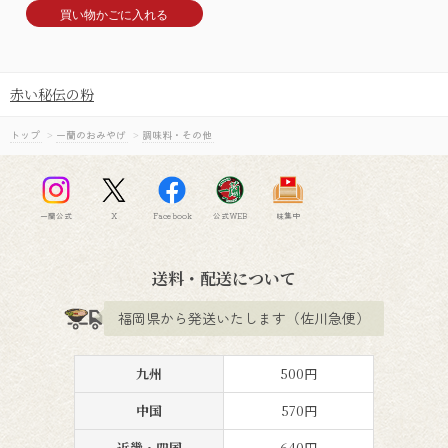
買い物かごに入れる
赤い秘伝の粉
トップ
>
一蘭のおみやげ
>
調味料・その他
一蘭公式
X
Facebook
公式WEB
味集中
送料・配送について
福岡県から発送いたします（佐川急便）
九州
500円
中国
570円
近畿・四国
640円