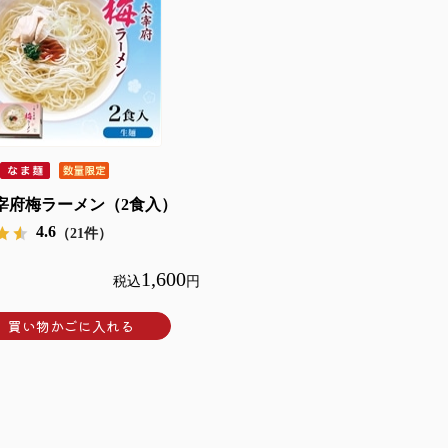
宰府梅ラーメン（2食入）
4.6
（21件）
1,600
税込
円
買い物かごに入れる