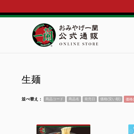
生麺
並べ替え：
商品コード
商品名
発売日
価格(安い順)
価格