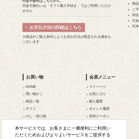
代金手数料はこちらから。
商
代金引換払いは「ギフト購入手続き」ではご利用いただけ
ご
ません
同住
代
日
お支払方法の詳細はこちら
※商品やご購入条件によりお支払方法が限定される場合も
ございます
お買い物
会員メニュー
HOME
マイページ
買い物かご
お気に入り
商品一覧
購入履歴
ギフト
ポイント履歴
のし・掛け紙
所持クーポン
メルマガ登録
本サービスでは、お客さまに一層便利にご利用い
会員ランクについて
ただくためおよびよりよいサービスをご提供する