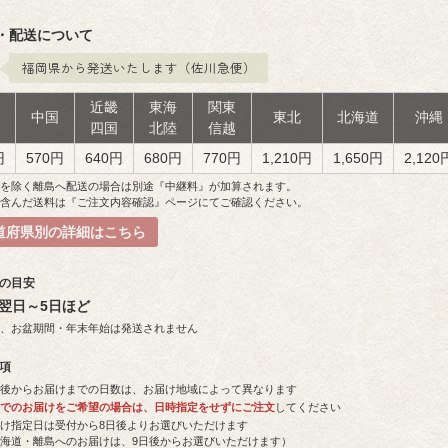
・配送について
福岡県から発送いたします（佐川急便）
近畿
東海
関東
州
中国
東北
北海道
沖縄
四国
北陸
信越
円
570円
640円
680円
770円
1,210円
1,650円
2,120
島を除く離島へ配送の場合は別途『中継料』が加算されます。
を含んだ送料は『ご注文内容確認』ページにてご確認ください。
道府県別の詳細はこちら
日の目安
翌日～5日ほど
祝、お盆期間・年末年始は発送されません
事項
荷後からお届けまでの日数は、お届け地域によって異なります
短でのお届けをご希望の場合は、日時指定をせずにご注文
してください
届け指定日は受付から8日後よりお選びいただけます
北海道・離島へのお届けは、9日後からお選びいただけます）