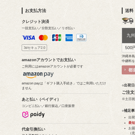
お支払方法
送料
クレジット決済
一括支払い／分割支払い／リボ払い
九
500
3dセキュア2.0
沖縄本
amazonアカウントでお支払い
中継料
ご利用にはamazonアカウントが必要です
都
amazon payは「ギフト購入手続き」ではご利用いただけ
○出荷
ません
ご注文
※土日
あと払い（ペイディ）
コンビニ払い／銀行振込／口座振替
○補足
出
最
お
代金引換払い
（