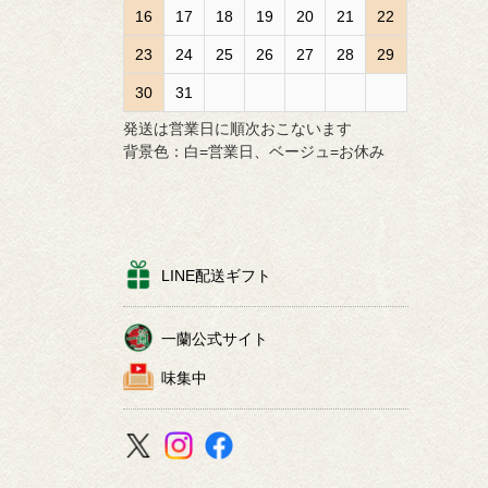
16
17
18
19
20
21
22
23
24
25
26
27
28
29
30
31
発送は営業日に順次おこないます
背景色：白=営業日、ベージュ=お休み
LINE配送ギフト
一蘭公式サイト
味集中