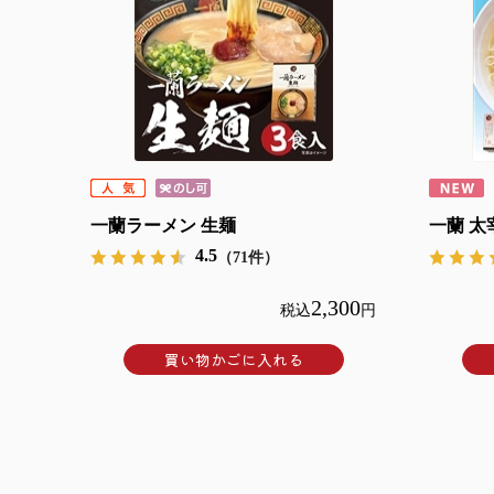
一蘭ラーメン 生麺
一蘭 太
4.5
（71件）
2,300
税込
円
買い物かごに入れる