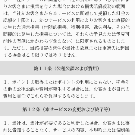
りお客さまに損害を与えた場合における損害賠償義務の範囲
は、当社がお客さまから本サービスに関連して受領した料金の
総額を上限とし、かつサービスの利用によりお客さまに直接的
に生じた通常損害（付随的損害、特別損害、逸失利益、その他
間接的に発生した損害については、それらの予見または予見可
能性の有無にかかわらず含まない）に限定されるものとしま
す。ただし、当該損害の発生が当社の故意または重過失に起因
する場合はこの限りではありません。
第１１条（公租公課および費用）
１．ポイントの取得またはポイントの利用にともない、税金そ
の他の公租公課や費用が発生する場合には、お客さまが自己の
費用と責任でこれらを負担するものとします。
第１２条（本サービスの変更および終了等）
１．当社は、当社が必要であると判断した場合、お客さまに事
前に告知することなく、サービスの内容、本規約または個別条