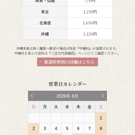
関東・信越
770円
東北
1,210円
北海道
1,650円
沖縄
2,120円
沖縄本島を除く離島へ配送の場合は別途『中継料』が加算されます。
中継料を含んだ送料は『ご注文内容確認』ページにてご確認ください。
都道府県別の詳細はこちら
営業日カレンダー
2026
年
8月
日
月
火
水
木
金
土
1
2
3
4
5
6
7
8