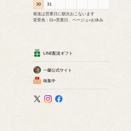
30
31
発送は営業日に順次おこないます
背景色：白=営業日、ベージュ=お休み
LINE配送ギフト
一蘭公式サイト
味集中