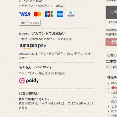
クレジット決済
一括支払い／分割支払い／リボ払い
九
500
3dセキュア2.0
沖縄本
amazonアカウントでお支払い
中継料
ご利用にはamazonアカウントが必要です
都
amazon payは「ギフト購入手続き」ではご利用いただけ
○出荷
ません
ご注文
※土日
あと払い（ペイディ）
コンビニ払い／銀行振込／口座振替
○補足
出
最
お
代金引換払い
（
代金手数料はこちらから。
商
代金引換払いは「ギフト購入手続き」ではご利用いただけ
ご
ません
同住
代