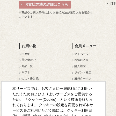
日
お支払方法の詳細はこちら
※商品やご購入条件によりお支払方法が限定される場合も
ございます
お買い物
会員メニュー
HOME
マイページ
買い物かご
お気に入り
商品一覧
購入履歴
ギフト
ポイント履歴
のし・掛け紙
所持クーポン
メルマガ登録
本サービスでは、お客さまに一層便利にご利用い
会員ランクについて
ただくためおよびよりよいサービスをご提供する
ため、 「クッキー(Cookie)」という技術を取り入
れております。 クッキーの設定を変更されず本サ
ービスをご利用いただく際には、クッキー利用目
的にご同意いただいたものともなします。クッキ