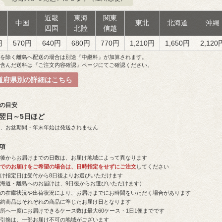
近畿
東海
関東
州
中国
東北
北海道
沖縄
四国
北陸
信越
円
570円
640円
680円
770円
1,210円
1,650円
2,120
島を除く離島へ配送の場合は別途『中継料』が加算されます。
を含んだ送料は『ご注文内容確認』ページにてご確認ください。
道府県別の詳細はこちら
日の目安
翌日～5日ほど
祝、お盆期間・年末年始は発送されません
事項
荷後からお届けまでの日数は、お届け地域によって異なります
短でのお届けをご希望の場合は、日時指定をせずにご注文
してください
届け指定日は受付から8日後よりお選びいただけます
北海道・離島へのお届けは、9日後からお選びいただけます）
品の在庫状況や出荷状況により、お届けまでにお時間をいただく場合があります
予約商品はそれぞれの商品に準じたお届け日となります
所へ一度にお届けできるケース数は最大60ケース・1日1便までです
金引換は、一部お届け不可の地域がございます