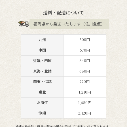
送料・配送について
福岡県から発送いたします（佐川急便）
九州
500円
中国
570円
近畿・四国
640円
東海・北陸
680円
関東・信越
770円
東北
1,210円
北海道
1,650円
沖縄
2,120円
沖縄本島を除く離島へ配送の場合は別途『中継料』が加算されます。