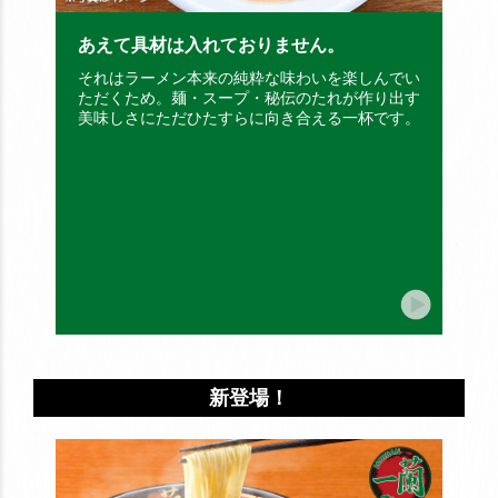
あえて具材は入れておりません。
・
それはラーメン本来の純粋な味わいを楽しんでい
特注
ただくため。麺・スープ・秘伝のたれが作り出す
小麦
美味しさにただひたすらに向き合える一杯です。
上げ
新登場！