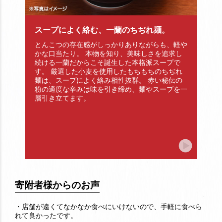
スープによく絡む、一蘭のちぢれ麺。
・
とんこつの存在感がしっかりありながらも、軽や
スー
かな口当たり。 本物を知り、美味しさを追求し
ろん
続ける一蘭だからこそ誕生した本格派スープで
誤を
す。 厳選した小麦を使用したもちもちのちぢれ
風味
麺は、スープによく絡み相性抜群。 赤い秘伝の
粉の適度な辛みは味を引き締め、麺やスープを一
層引き立てます。
寄附者様からのお声
・店舗が遠くてなかなか食べにいけないので、手軽に食べら
れて良かったです。