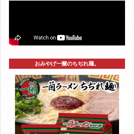
おみやげ一蘭のちぢれ麺。