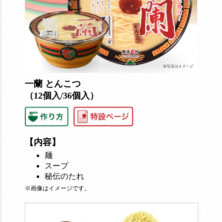
一蘭 とんこつ
（12個入/36個入）
【内容】
麺
スープ
秘伝のたれ
※画像はイメージです。