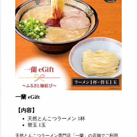
一蘭 eGift
【内容】
天然とんこつラーメン 1杯
替玉 1玉
天然とんこつラーメン専門店「一蘭」の店舗でご利用