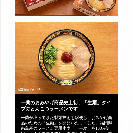
一蘭のおみやげ商品史上初、「生麺」タイ
・
プのとんこつラーメンです
特長
「風
一蘭が培ってきた製麺技術を駆使し、おみやげ商
とし
品のための『生麺』を開発いたしました。福岡県
まし
糸島産のラーメン専用小麦「ラー麦」を100%使
ど越