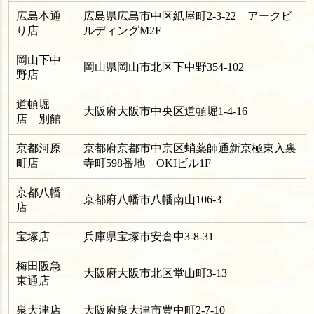
広島本通
広島県広島市中区紙屋町2-3-22 アークビ
り店
ルディングM2F
岡山下中
岡山県岡山市北区下中野354-102
野店
道頓堀
大阪府大阪市中央区道頓堀1-4-16
店 別館
京都河原
京都府京都市中京区蛸薬師通新京極東入裏
町店
寺町598番地 OKIビル1F
京都八幡
京都府八幡市八幡南山106-3
店
宝塚店
兵庫県宝塚市安倉中3-8-31
梅田阪急
大阪府大阪市北区堂山町3-13
東通店
泉大津店
大阪府泉大津市豊中町2-7-10