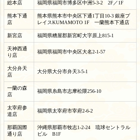
総本店
福岡県福岡市博多区中洲5-3-2 2F／1F
熊本下通
熊本県熊本市中央区下通1丁目10-3 銀座プ
店
レイスKUMAMOTO 1F 一蘭熊本下通店
新宮店
福岡県糟屋郡新宮町大字原上815-1
天神西通
福岡県福岡市中央区大名2-1-57
り店
大分弁天
大分県大分市弁天3-5-1
店
一蘭の森
福岡県糸島市志摩松隈256-10
店
太宰府参
福岡県太宰府市宰府2-6-2
道店
那覇国際
沖縄県那覇市牧志1-2-24 琉球セントラル
通り店
ビル B1F