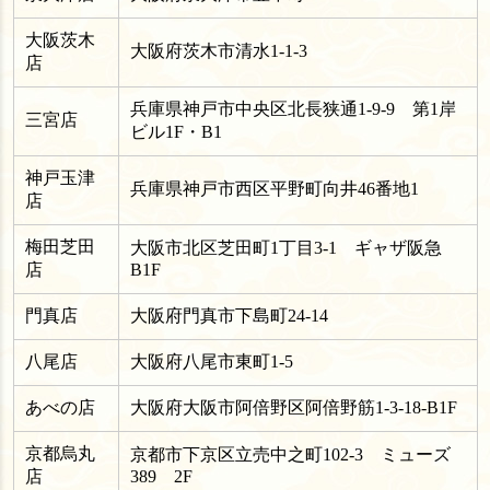
大阪茨木
大阪府茨木市清水1-1-3
店
兵庫県神戸市中央区北長狭通1-9-9 第1岸
三宮店
ビル1F・B1
神戸玉津
兵庫県神戸市西区平野町向井46番地1
店
梅田芝田
大阪市北区芝田町1丁目3-1 ギャザ阪急
店
B1F
門真店
大阪府門真市下島町24-14
八尾店
大阪府八尾市東町1-5
あべの店
大阪府大阪市阿倍野区阿倍野筋1-3-18-B1F
京都烏丸
京都市下京区立売中之町102-3 ミューズ
店
389 2F