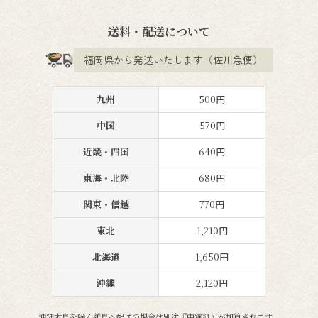
送料・配送について
福岡県から発送いたします（佐川急便）
九州
500円
中国
570円
近畿・四国
640円
東海・北陸
680円
関東・信越
770円
東北
1,210円
北海道
1,650円
沖縄
2,120円
沖縄本島を除く離島へ配送の場合は別途『中継料』が加算されます。