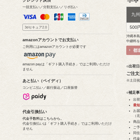
クレジット決済
一括支払い／分割支払い／リボ払い
九
500
3dセキュア2.0
沖縄本
amazonアカウントでお支払い
中継料
ご利用にはamazonアカウントが必要です
都
amazon payは「ギフト購入手続き」ではご利用いただけ
○出荷
ません
ご注文
※土日
あと払い（ペイディ）
コンビニ払い／銀行振込／口座振替
○補足
出
最
お
代金引換払い
（
代金手数料はこちらから。
商
代金引換払いは「ギフト購入手続き」ではご利用いただけ
ご
ません
同住
代