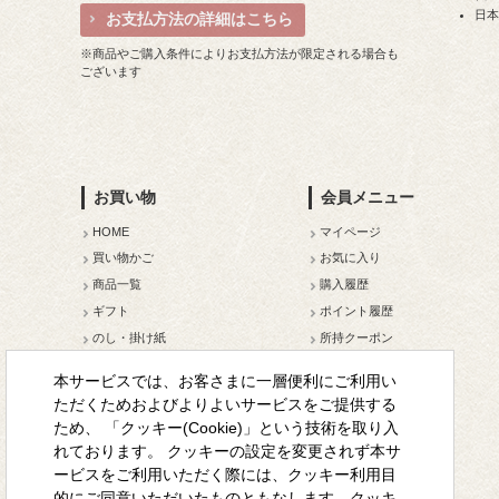
日
お支払方法の詳細はこちら
※商品やご購入条件によりお支払方法が限定される場合も
ございます
お買い物
会員メニュー
HOME
マイページ
買い物かご
お気に入り
商品一覧
購入履歴
ギフト
ポイント履歴
のし・掛け紙
所持クーポン
メルマガ登録
本サービスでは、お客さまに一層便利にご利用い
会員ランクについて
ただくためおよびよりよいサービスをご提供する
ため、 「クッキー(Cookie)」という技術を取り入
れております。 クッキーの設定を変更されず本サ
ービスをご利用いただく際には、クッキー利用目
的にご同意いただいたものともなします。クッキ