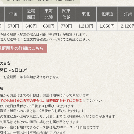
近畿
東海
関東
州
中国
東北
北海道
沖縄
四国
北陸
信越
円
570円
640円
680円
770円
1,210円
1,650円
2,120
島を除く離島へ配送の場合は別途『中継料』が加算されます。
を含んだ送料は『ご注文内容確認』ページにてご確認ください。
道府県別の詳細はこちら
日の目安
翌日～5日ほど
祝、お盆期間・年末年始は発送されません
事項
荷後からお届けまでの日数は、お届け地域によって異なります
短でのお届けをご希望の場合は、日時指定をせずにご注文
してください
届け指定日は受付から8日後よりお選びいただけます
北海道・離島へのお届けは、9日後からお選びいただけます）
品の在庫状況や出荷状況により、お届けまでにお時間をいただく場合があります
予約商品はそれぞれの商品に準じたお届け日となります
所へ一度にお届けできるケース数は最大60ケース・1日1便までです
金引換は、一部お届け不可の地域がございます