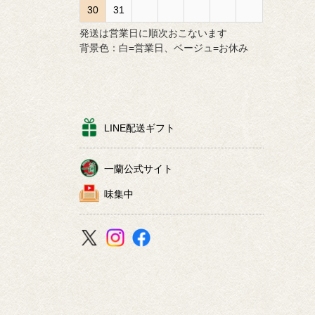
30
31
発送は営業日に順次おこないます
背景色：白=営業日、ベージュ=お休み
LINE配送ギフト
一蘭公式サイト
味集中