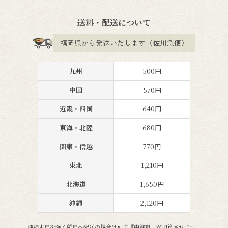
送料・配送について
福岡県から発送いたします（佐川急便）
九州
500円
中国
570円
近畿・四国
640円
東海・北陸
680円
関東・信越
770円
東北
1,210円
北海道
1,650円
沖縄
2,120円
沖縄本島を除く離島へ配送の場合は別途『中継料』が加算されます。